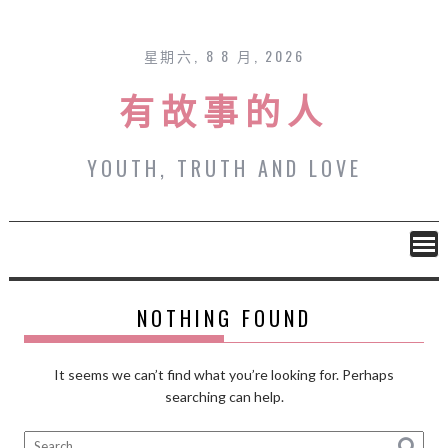
Skip
to
content
星期六, 8 8 月, 2026
有故事的人
YOUTH, TRUTH AND LOVE
NOTHING FOUND
It seems we can’t find what you’re looking for. Perhaps
searching can help.