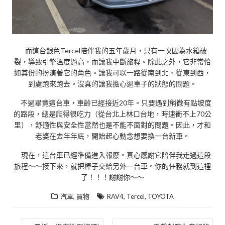
而這台銀色Tercel陪伴我的五年歲月，只有一次因為水箱破
裂，導致引擎溫度過高，而讓我中斷旅程。除此之外，它非常恰
如其份的扮演著它的角色。讓我可以一路從南到北、從東到西，
到處跑來跑去。沒真的讓我擔心過車子的狀態的問題。
不過畢竟這台車，車齡已經接近20年。只要遇到稍微有點坡度
的路段，總是爬得很吃力（從台北上林口台地，時速衝不上70公
里），舒適性與安全性當然也是不能不面對的問題。因此，才和
老婆在去年年底，開始起心動念想要換一台新車。
現在，這台車已經準備進入報廢。真心感謝它陪伴我走過這段
旅程～～接下來，就把棒子交給另外一台車。你的任務就到這裡
了！！！謝謝你～～
,
,
,
汽車
買物
RAV4
Tercel
TOYOTA