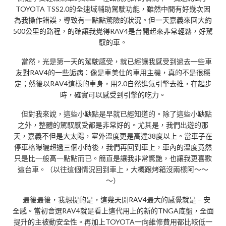
TOYOTA TSS2.0的全速域輔助駕駛功能，雖然中間有好幾次因
為我操作錯誤，導致有一點點驚險的狀況。但一天嘉義來回大約
500公里的路程，的確讓我覺得RAV4是台開起來非常輕鬆，好駕
馭的車。
當然，光是第一天的駕駛感受，就已經讓我感受到過去一些車
友對RAV4的一些詬病：像是車美仕的車用主機，真的不是很穩
定；然後以RAV4這樣的車身，用2.0自然進氣引擎去推，在起步
時，確實可以感受到引擎的吃力。
但對我來說，這些小缺點是早就已經知道的。除了這些小缺點
之外，整體的駕馭感受都是非常好的。尤其是，我們出遊的那
天，嘉義不但是大太陽，室外溫度更是高達38度以上。當車子在
停車格曝曬超過三個小時後，我們再回到車上，車內的溫度竟然
只是比一般高一點點而已。簡直是讓我非常驚艷，也讓我更喜歡
這台車。（以往這個情況回到車上，大概跟烤箱沒兩樣阿～～
～）
最後最後，我想提的是，這幾天開RAV4最大的感覺就是 – 安
全感。當初會選RAV4就是看上這代用上的新的TNGA底盤，全面
提升的主被動安全性。再加上TOYOTA一向維修費用都比較低一