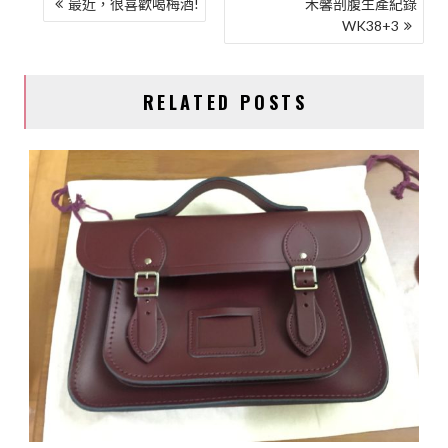
文
最近，很喜歡喝梅酒!
禾馨剖腹生產紀錄
WK38+3
章
導
覽
RELATED POSTS