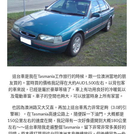
這台車是我在Tasmania工作旅行的時候，跟一位澳洲當地的朋
友買的。當時買的價格我記得在大約AUD1,500左右。以背包客
的車來說，已經是屬於豪華等級了，車上有功用良好的冷暖氣以
及電動車窗。車子的空間也夠大，可以放當時身上所有家當。
也因為澳洲路又大又直，再加上這台車馬力非常足夠（3.0的引
擎嘛），在Tasmania高速公路上，隨便踩一下油門，大概都是
150公里左右的速度在開，我記得有一次好像還開到大概180公里
左右～～這台車陪我走遍整個Tasmania，留下非常非常多美好的
回憶。原本還打算用這台回澳洲本島繼續旅行。但後續因為一些